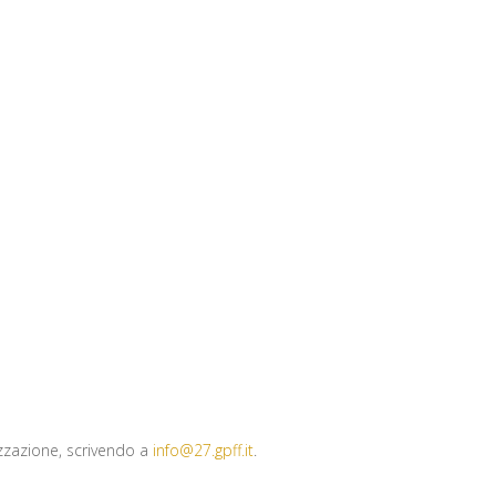
izzazione, scrivendo a
info@27.gpff.it
.