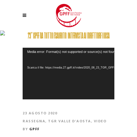
23° GPFF DA TUTTO ESAURITO. INTERVISTA AL DIRETTORE LUISA
VUILLERMOZ
Video
Media error: Format(s) not supported or source(s) not found
Player
Scarica il file: https://media.27.gpff.it//video/2020_08_23_TGR_GPFF_da_tutto_esaur
23 AGOSTO 2020
RASSEGNA
,
TGR VALLE D'AOSTA
,
VIDEO
BY
GPFF