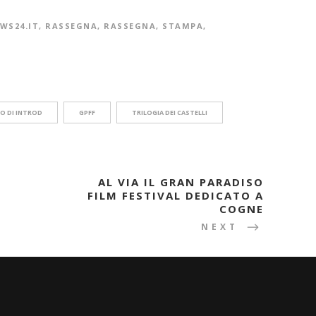
WS24.IT
,
RASSEGNA
,
RASSEGNA
,
STAMPA
,
O DI INTROD
GPFF
TRILOGIA DEI CASTELLI
AL VIA IL GRAN PARADISO
FILM FESTIVAL DEDICATO A
COGNE
NEXT