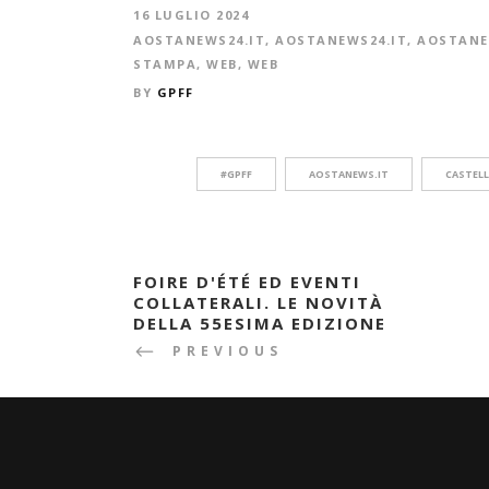
16 LUGLIO 2024
AOSTANEWS24.IT
,
AOSTANEWS24.IT
,
AOSTANE
STAMPA
,
WEB
,
WEB
BY
GPFF
#GPFF
AOSTANEWS.IT
CASTELL
FOIRE D'ÉTÉ ED EVENTI
COLLATERALI. LE NOVITÀ
DELLA 55ESIMA EDIZIONE
PREVIOUS