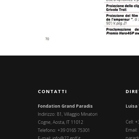
CONTATTI
DIRE
Fondation Grand Paradis
Luisa
Indirizzo: 81, Villaggio Minatori
Cell: 
Cogne, Aosta, IT 11012
Email:
Telefono: +39 0165 75301
paradis
E-mail:
info@27.gpff.it