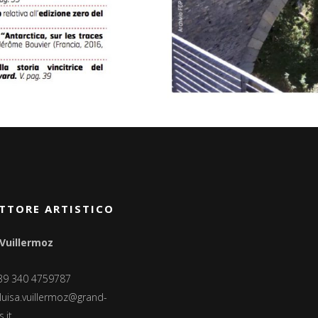
TTORE ARTISTICO
 Vuillermoz
+39 340 4759787
luisa.vuillermoz@grand-
.it