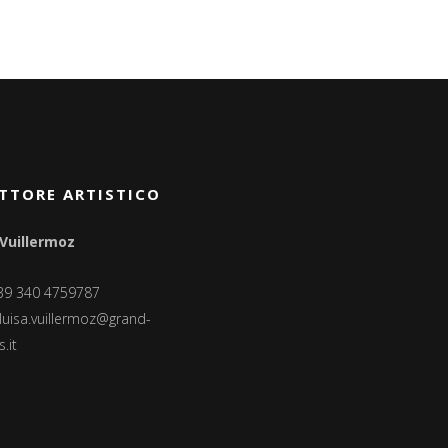
TTORE ARTISTICO
 Vuillermoz
+39 340 4759787
luisa.vuillermoz@grand-
.it