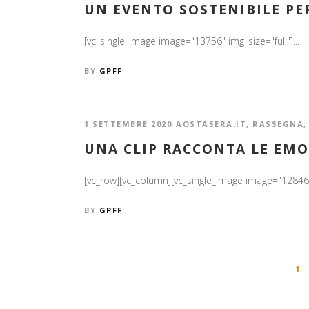
UN EVENTO SOSTENIBILE PE
[vc_single_image image="13756" img_size="full"]...
BY
GPFF
1 SETTEMBRE 2020
AOSTASERA.IT
,
RASSEGNA
UNA CLIP RACCONTA LE EMO
[vc_row][vc_column][vc_single_image image="12846" i
BY
GPFF
1