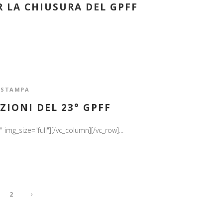
R LA CHIUSURA DEL GPFF
,
STAMPA
ZIONI DEL 23° GPFF
mg_size="full"][/vc_column][/vc_row]...
2