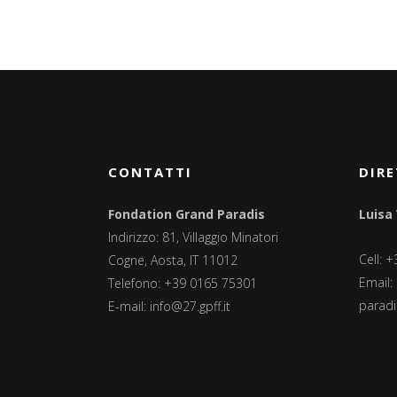
CONTATTI
DIRE
Fondation Grand Paradis
Luisa
Indirizzo: 81, Villaggio Minatori
Cell: 
Cogne, Aosta, IT 11012
Email:
Telefono: +39 0165 75301
paradis
E-mail:
info@27.gpff.it