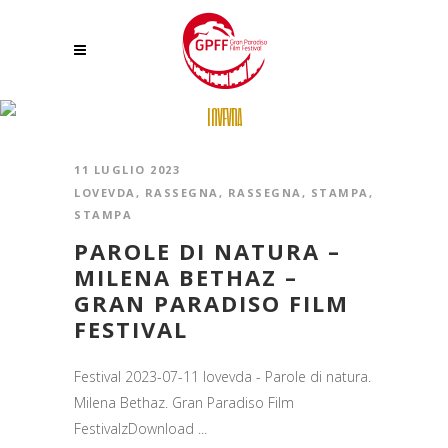
LOVEVDA
11 LUGLIO 2023
LOVEVDA
,
RASSEGNA
,
RASSEGNA
,
STAMPA
,
STAMPA
PAROLE DI NATURA –
MILENA BETHAZ –
GRAN PARADISO FILM
FESTIVAL
Festival 2023-07-11 lovevda - Parole di natura.
Milena Bethaz. Gran Paradiso Film
FestivalzDownload ...