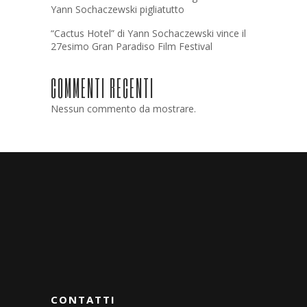
Yann Sochaczewski pigliatutto
“Cactus Hotel” di Yann Sochaczewski vince il
27esimo Gran Paradiso Film Festival
COMMENTI RECENTI
Nessun commento da mostrare.
CONTATTI