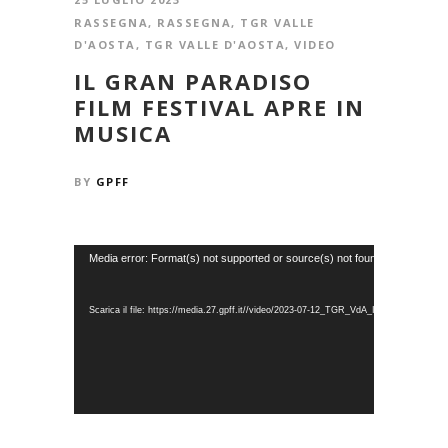
RASSEGNA
,
RASSEGNA
,
TGR VALLE
D'AOSTA
,
TGR VALLE D'AOSTA
,
VIDEO
IL GRAN PARADISO
FILM FESTIVAL APRE IN
MUSICA
BY
GPFF
Video
Media error: Format(s) not supported or source(s) not found
Player
Scarica il file: https://media.27.gpff.it//video/2023-07-12_TGR_VdA_I_titoli_in_conc