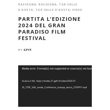
RASSEGNA
,
RASSEGNA
,
TGR VALLE
D'AOSTA
,
TGR VALLE D'AOSTA
,
VIDEO
PARTITA L’EDIZIONE
2024 DEL GRAN
PARADISO FILM
FESTIVAL
BY
GPFF
Video
Media error: Format(s) not supported or source(s) not found
Player
Scarica il file: https://media.27.gpff.it//video/2024-07-
16_TGR_VdA_serale_Conferenza_stampa_lancio_27GPFF.mp4