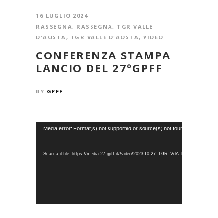
16 LUGLIO 2024
RASSEGNA
,
RASSEGNA
,
TGR VALLE
D'AOSTA
,
TGR VALLE D'AOSTA
,
VIDEO
CONFERENZA STAMPA
LANCIO DEL 27ºGPFF
BY
GPFF
Video
Media error: Format(s) not supported or source(s) not found
Player
Scarica il file: https://media.27.gpff.it//video/2023-10-27_TGR_VdA_Le_Grand_Bivou