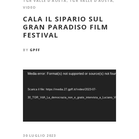
TGR VALLE D'AOSTA
,
TGR VALLE D'AOSTA
,
VIDEO
CALA IL SIPARIO SUL
GRAN PARADISO FILM
FESTIVAL
BY
GPFF
Video
Media error: Format(s) not supported or source(s) not found
Player
Scarica il file: https://media.27.gpff.it//video/2023-07-
30_TGR_VdA_La_democrazia_non_e_gratis_intervista_a_Luciano_Violante.mp4
30 LUGLIO 2023