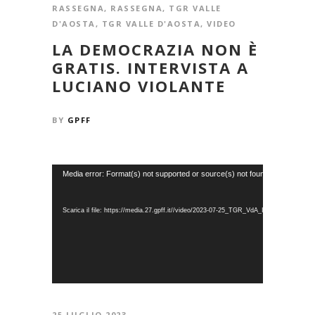
RASSEGNA
,
RASSEGNA
,
TGR VALLE
D'AOSTA
,
TGR VALLE D'AOSTA
,
VIDEO
LA DEMOCRAZIA NON È
GRATIS. INTERVISTA A
LUCIANO VIOLANTE
BY
GPFF
Video
Media error: Format(s) not supported or source(s) not found
Player
Scarica il file: https://media.27.gpff.it//video/2023-07-25_TGR_VdA_Il_GPFF_apre_i
25 LUGLIO 2023