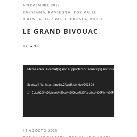
6 NOVEMBRE 2023
RASSEGNA
,
RASSEGNA
,
TGR VALLE
D'AOSTA
,
TGR VALLE D'AOSTA
,
VIDEO
LE GRAND BIVOUAC
BY
GPFF
Video
Media error: Format(s) not supported or source(s) not found
Player
Scarica il file: https://media.27.gpff.it//video/2023-08-
14_Cala%20il%20sipario%20sul%20Gran%20Paradiso%20Film%20Festival_TGR.mp4
14 AGOSTO 2023