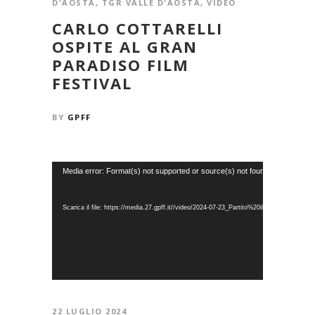
D'AOSTA
,
TGR VALLE D'AOSTA
,
VIDEO
CARLO COTTARELLI
OSPITE AL GRAN
PARADISO FILM
FESTIVAL
BY
GPFF
Video
Media error: Format(s) not supported or source(s) not found
Player
Scarica il file: https://media.27.gpff.it//video/2024-07-23_Partito%20il%20GPFF.mp4
22 LUGLIO 2024