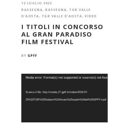
12 LUGLIO 2023
RASSEGNA
,
RASSEGNA
,
TGR VALLE
D'AOSTA
,
TGR VALLE D'AOSTA
,
VIDEO
I TITOLI IN CONCORSO
AL GRAN PARADISO
FILM FESTIVAL
BY
GPFF
Video
Media error: Format(s) not supported or source(s) not found
Player
Scarica il file: http://media.27.gpff.it//video/2018-07-
25%20TGR%20Giuliano%20Amato%20ospite%20del%20GPFF.mp4