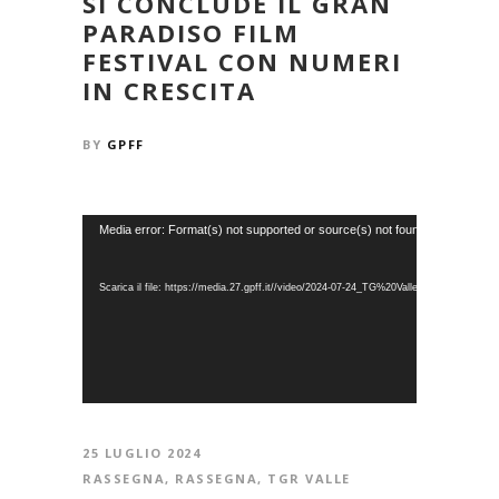
SI CONCLUDE IL GRAN
PARADISO FILM
FESTIVAL CON NUMERI
IN CRESCITA
BY
GPFF
Video
Media error: Format(s) not supported or source(s) not found
Player
Scarica il file: https://media.27.gpff.it//video/2024-07-24_TG%20Valle%20Aosta_Cottar
25 LUGLIO 2024
RASSEGNA
,
RASSEGNA
,
TGR VALLE