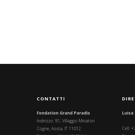
CONTATTI
DIRE
Fondation Grand Paradis
Luisa
Indirizzo: 81, Villaggio Minatori
Cell: 
Cogne, Aosta, IT 11012