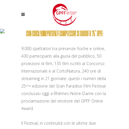
CON CIRCA 9000 PRESENZE COMPLESSIVE SI CHIUDE IL 25° GPFF:
NELL’ULTIMA GIORNATA DI RHÊMES-NOTRE-DAME VIENE ATTRIBUITO
9.000 spettatori tra presenze fisiche e online,
IL GPFF ONLINE AWARD A “OGNI VOLTA CHE IL LUPO” DI MARCO
430 partecipanti alla giuria del pubblico, 50
ANDREINI
proiezioni di film, 135 film iscritti al Concorso
Internazionale e al CortoNatura, 240 ore di
streaming in 21 giornate: questi i numeri della
25
edizione del Gran Paradiso Film Festival
ma
conclusasi oggi a Rhêmes-Notre-Dame con la
proclamazione del vincitore del GPFF Online
Award.
Il Festival, in continuità con le ultime due