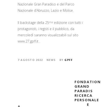
Nazionale Gran Paradiso e del Parco
Nazionale d’Abruzzo, Lazio e Molise.
Il backstage della 25
edizione con tutti i
ma
protagonisti, i registi e il pubblico, da
mercoledì saranno visualizzabili sul sito
www.27.gpff.it .
7 AGOSTO 2022
NEWS
BY
GPFF
FONDATION
GRAND
PARADIS
RICERCA
PERSONALE
E
A