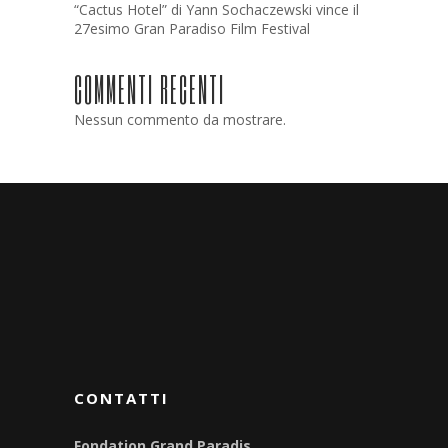
“Cactus Hotel” di Yann Sochaczewski vince il
27esimo Gran Paradiso Film Festival
COMMENTI RECENTI
Nessun commento da mostrare.
CONTATTI
Fondation Grand Paradis