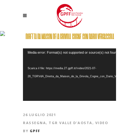
DIRETTA DA MAISON DE LA GRIVOLA, COGNE, CON DARIO VERGASSOLA
Video
Media error: Format(s) not supported or source(s) not found
Player
Scarica il file: https://media.27.gpff.it//video/2021-07-
26_TGRVdA_Diretta_da_Maison_de_la_Grivola_Cogne_con_Dario_Vergassola_GPFF
26 LUGLIO 2021
RASSEGNA
,
TGR VALLE D'AOSTA
,
VIDEO
BY
GPFF