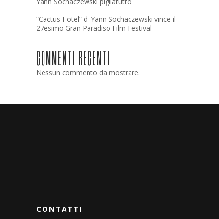
Yann Sochaczewski pigliatutto
“Cactus Hotel” di Yann Sochaczewski vince il
27esimo Gran Paradiso Film Festival
COMMENTI RECENTI
Nessun commento da mostrare.
CONTATTI