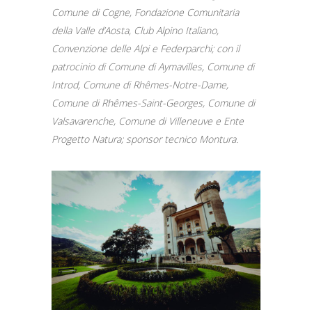
Comune di Cogne, Fondazione Comunitaria
della Valle d’Aosta, Club Alpino Italiano,
Convenzione delle Alpi e Federparchi; con il
patrocinio di Comune di Aymavilles, Comune di
Introd, Comune di Rhêmes-Notre-Dame,
Comune di Rhêmes-Saint-Georges, Comune di
Valsavarenche, Comune di Villeneuve e Ente
Progetto Natura; sponsor tecnico Montura.