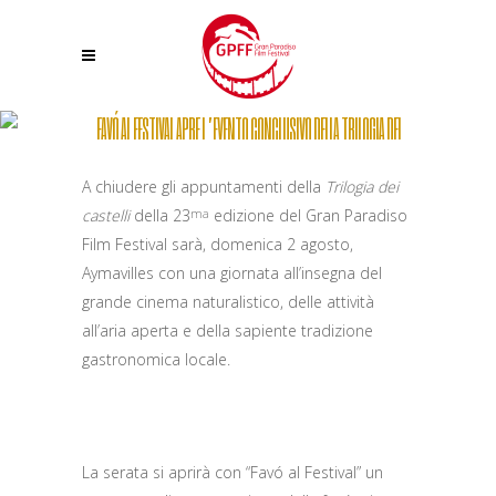
FAVÓ AL FESTIVAL APRE L’EVENTO CONCLUSIVO DELLA TRILOGIA DEI
CASTELLI DEL 23°GRAN PARADISO FILM FESTIVAL AD AYMAVILLES
A chiudere gli appuntamenti della
Trilogia dei
castelli
della 23
edizione del Gran Paradiso
ma
Film Festival sarà, domenica 2 agosto,
Aymavilles con una giornata all’insegna del
grande cinema naturalistico, delle attività
all’aria aperta e della sapiente tradizione
gastronomica locale.
La serata si aprirà con “Favó al Festival” un