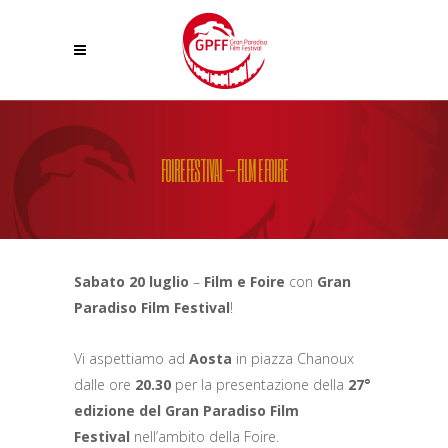
FOIRE FESTIVAL – FILM E FOIRE
Sabato 20 luglio
–
Film e Foire
con
Gran
Paradiso Film Festival
!
Vi aspettiamo ad
Aosta
in piazza Chanoux
dalle ore
20.30
per la presentazione della
27°
edizione del Gran Paradiso Film
Festival
nell’ambito della Foire.