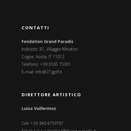
CONTATTI
Fondation Grand Paradis
Indirizzo: 81, Villaggio Minatori
Cogne, Aosta, IT 11012
Telefono: +39 0165 75301
E-mail:
info@27.gpff.it
DIRETTORE ARTISTICO
Luisa Vuillermoz
Cell: +39 340 4759787
Email:
luisa.vuillermoz@grand-paradis.it