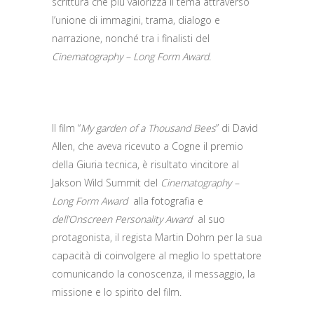
scrittura che più valorizza il tema attraverso
l’unione di immagini, trama, dialogo e
narrazione, nonché tra i finalisti del
Cinematography – Long Form Award.
Il film “
My garden of a Thousand Bees
” di David
Allen, che aveva ricevuto a Cogne il premio
della Giuria tecnica, è risultato vincitore al
Jakson Wild Summit del
Cinematography –
Long Form Award
alla fotografia e
dell’Onscreen Personality Award
al suo
protagonista, il regista Martin Dohrn per la sua
capacità di coinvolgere al meglio lo spettatore
comunicando la conoscenza, il messaggio, la
missione e lo spirito del film.