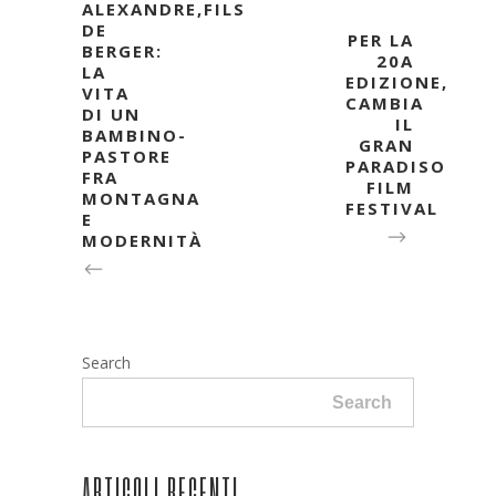
ALEXANDRE,FILS
DE
PER LA
BERGER:
20A
LA
EDIZIONE,
VITA
CAMBIA
DI UN
IL
BAMBINO-
GRAN
PASTORE
PARADISO
FRA
FILM
MONTAGNA
FESTIVAL
E
MODERNITÀ
Search
Search
ARTICOLI RECENTI