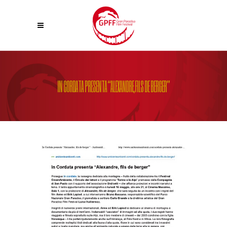
IN CORDATA PRESENTA “ALEXANDRE,FILS DE BERGER”