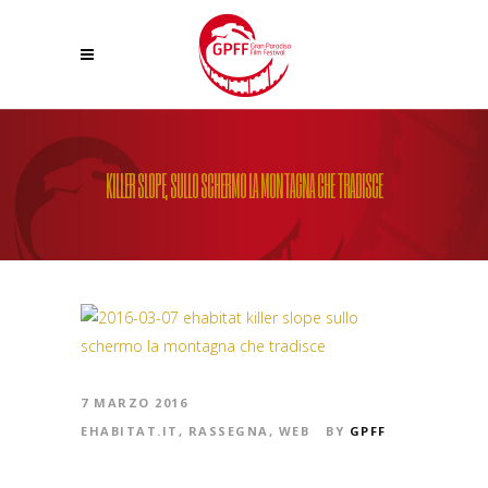
KILLER SLOPE, SULLO SCHERMO LA MONTAGNA CHE TRADISCE
7 MARZO 2016
EHABITAT.IT
,
RASSEGNA
,
WEB
BY
GPFF