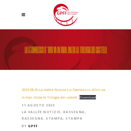
LO STAMBECCO D’ORO VA IN IRAN. INIZIA LA TRILOGIA DEI CASTELLI
2023-08-05-La-Vallee-Notizie-Lo-Stambecco-dOro-va-
in-Iran.-Inizia-la-Trilogia-dei-castelli
Download
11 AGOSTO 2023
LA VALLÉE NOTIZIE
,
RASSEGNA
,
RASSEGNA
,
STAMPA
,
STAMPA
BY
GPFF