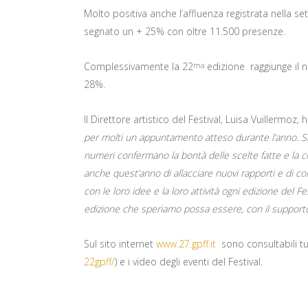
Molto positiva anche l’affluenza registrata nella 
segnato un + 25% con oltre 11.500 presenze.
Complessivamente la 22
edizione raggiunge il 
ma
28%.
Il Direttore artistico del Festival, Luisa Vuillermoz
per molti un appuntamento atteso durante l’anno. Siam
numeri confermano la bontà delle scelte fatte e la 
anche quest’anno di allacciare nuovi rapporti e di co
con le loro idee e la loro attività ogni edizione del Fest
edizione che speriamo possa essere, con il supporto e
Sul sito internet
www.27.gpff.it
sono consultabili tut
22gpff/
) e i video degli eventi del Festival.