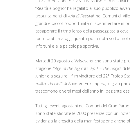
La 22
edizione del Gran Paradiso Film Festival no
ma
“Realtà e Sogno” ha regalato al suo pubblico avventu
appuntamenti di
Aria di Festival
nei Comuni di Vill
grandi e piccoli l’opportunità di sperimentare in pr
assaporare il ritmo lento della passeggiata a caval
tanto praticata oggi quanto poco nota sotto moltepl
infortuni e alla psicologia sportiva.
Martedì 20 agosto a Valsavarenche sono state propo
stagione: “
Age of the big cats. Ep.1 – The origin
” di 
Junior e a seguire il film vincitore del 22° Trofeo S
maître du ciel
“ di Anne ed Erik Lapied, in gran parte 
trascorrono diversi mesi dell’anno in paziente osse
Tutti gli eventi agostani nei Comuni del Gran Para
sono state sfiorate le 2600 presenze con un incre
evidenzia la crescita della manifestazione anche ol