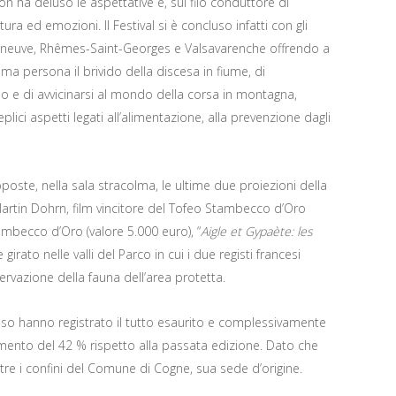
n ha deluso le aspettative e, sul filo conduttore di
ra ed emozioni. Il Festival si è concluso infatti con gli
eneuve, Rhêmes-Saint-Georges e Valsavarenche offrendo a
ima persona il brivido della discesa in fiume, di
lo e di avvicinarsi al mondo della corsa in montagna,
ici aspetti legati all’alimentazione, alla prevenzione dagli
ste, nella sala stracolma, le ultime due proiezioni della
Martin Dohrn, film vincitore del Tofeo Stambecco d’Oro
tambecco d’Oro (valore 5.000 euro), “
Aigle et Gypaète: les
girato nelle valli del Parco in cui i due registi francesi
rvazione della fauna dell’area protetta.
diso hanno registrato il tutto esaurito e complessivamente
mento del 42 % rispetto alla passata edizione. Dato che
tre i confini del Comune di Cogne, sua sede d’origine.