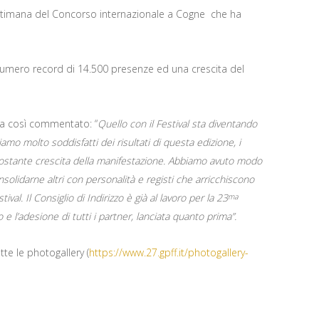
settimana del Concorso internazionale a Cogne che ha
numero record di 14.500 presenze ed una crescita del
, ha così commentato: “
Quello con il Festival sta diventando
o molto soddisfatti dei risultati di questa edizione, i
costante crescita della manifestazione. Abbiamo avuto modo
nsolidarne altri con personalità e registi che arricchiscono
ival. Il Consiglio di Indirizzo è già al lavoro per la 23
ma
 l’adesione di tutti i partner, lanciata quanto prima”.
te le photogallery (
https://www.27.gpff.it/photogallery-