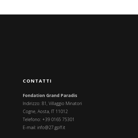
CONTATTI
Fondation Grand Paradis
Indirizzo: 81, Villaggio Minatori
Cogne, Aosta, IT 11012
Telefono: +39 0165 75301
E-mail:
info@27.gpff.it