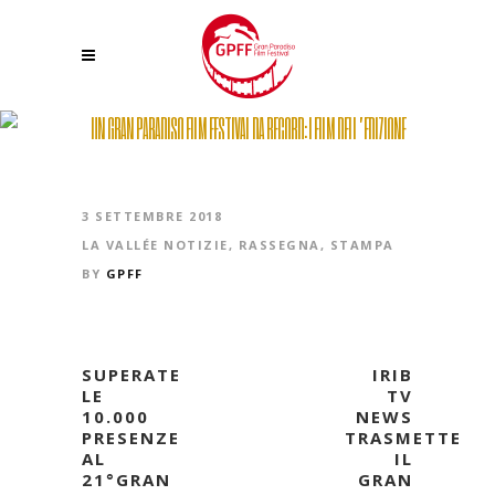
UN GRAN PARADISO FILM FESTIVAL DA RECORD: I FILM DELL’EDIZIONE
2018 SONO STATI VISTI DA DIECIMILA SPETTATORI
3 SETTEMBRE 2018
LA VALLÉE NOTIZIE
,
RASSEGNA
,
STAMPA
BY
GPFF
SUPERATE
IRIB
LE
TV
10.000
NEWS
PRESENZE
TRASMETTE
AL
IL
21°GRAN
GRAN