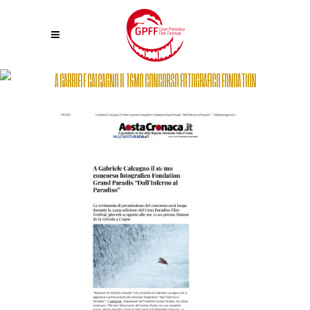
A GABRIELE CALCAGNO IL 16MO CONCORSO FOTOGRAFICO FONDATION
GRAND PARADIS “DALL’INFERNO AL PARADISO”