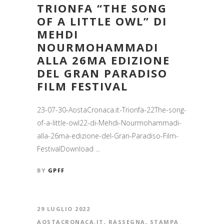
TRIONFA “THE SONG
OF A LITTLE OWL” DI
MEHDI
NOURMOHAMMADI
ALLA 26MA EDIZIONE
DEL GRAN PARADISO
FILM FESTIVAL
23-07-30-AostaCronaca.it-Trionfa-22The-song-
of-a-little-owl22-di-Mehdi-Nourmohammadi-
alla-26ma-edizione-del-Gran-Paradiso-Film-
FestivalDownload ...
BY
GPFF
29 LUGLIO 2022
AOSTACRONACA.IT
,
RASSEGNA
,
STAMPA