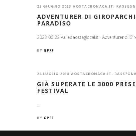
22 GIUGNO 2023
AOSTACRONACA.IT
,
RASSEGN
ADVENTURER DI GIROPARCH
PARADISO
2023-06-22 Valledaostaglocal.it - Adventurer di Gir
BY
GPFF
26 LUGLIO 2018
AOSTACRONACA.IT
,
RASSEGN
GIÀ SUPERATE LE 3000 PRES
FESTIVAL
...
BY
GPFF