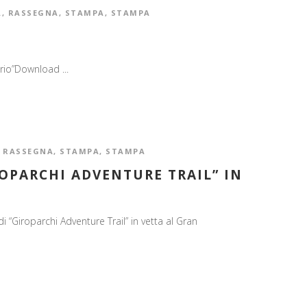
A
,
RASSEGNA
,
STAMPA
,
STAMPA
brio”Download ...
,
RASSEGNA
,
STAMPA
,
STAMPA
IROPARCHI ADVENTURE TRAIL” IN
di “Giroparchi Adventure Trail” in vetta al Gran