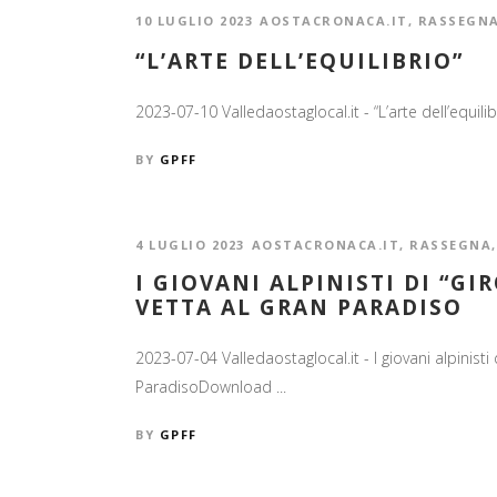
10 LUGLIO 2023
AOSTACRONACA.IT
,
RASSEGN
“L’ARTE DELL’EQUILIBRIO”
2023-07-10 Valledaostaglocal.it - “L’arte dell’equili
BY
GPFF
4 LUGLIO 2023
AOSTACRONACA.IT
,
RASSEGNA
I GIOVANI ALPINISTI DI “G
VETTA AL GRAN PARADISO
2023-07-04 Valledaostaglocal.it - I giovani alpinisti 
ParadisoDownload ...
BY
GPFF