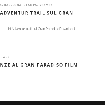
A
,
RASSEGNA
,
STAMPA
,
STAMPA
IADVENTUR TRAIL SUL GRAN
oparchi Adventur trail sul Gran ParadisoDownload ...
A
,
WEB
ENZE AL GRAN PARADISO FILM