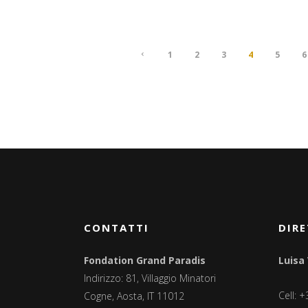
1
2
3
4
5
6
CONTATTI
DIRE
Fondation Grand Paradis
Luisa
Indirizzo: 81, Villaggio Minatori
Cell: 
Cogne, Aosta, IT 11012