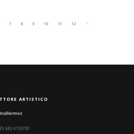
7
8
9
10
11
12
TTORE ARTISTICO
 Vuillermoz
+39 340 4759787