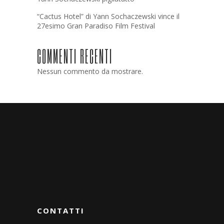
“Cactus Hotel” di Yann Sochaczewski vince il
27esimo Gran Paradiso Film Festival
COMMENTI RECENTI
Nessun commento da mostrare.
CONTATTI