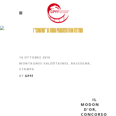
I “CONFINI” AL GRAN PARADISO FILM FESTIVAL
16 OTTOBRE 2018
MONTAGNES VALDÔTAINES
,
RASSEGNA
,
STAMPA
BY
GPFF
IL
MODON
D'OR,
CONCORSO