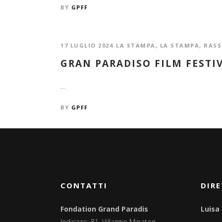
BY
GPFF
17 LUGLIO 2024
LA STAMPA
,
LA STAMPA
,
RASS
GRAN PARADISO FILM FESTI
...
BY
GPFF
CONTATTI
DIRE
Fondation Grand Paradis
Luisa
Indirizzo: 81, Villaggio Minatori