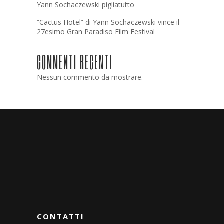
Yann Sochaczewski pigliatutto
“Cactus Hotel” di Yann Sochaczewski vince il
27esimo Gran Paradiso Film Festival
COMMENTI RECENTI
Nessun commento da mostrare.
CONTATTI